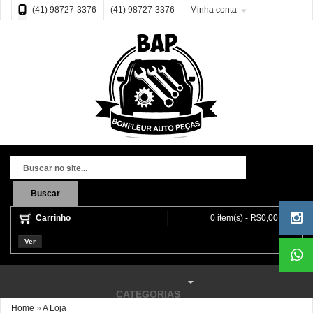
(41) 98727-3376
(41) 98727-3376
Minha conta
Buscar
Carrinho
0 item(s) - R$0,00
Ver
CATEGORIAS
Home
»
A Loja