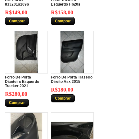
Dir. Hb20s
Porta Traseiro
833201s109p
Esquerdo Hb20s
R$149,00
R$158,00
Comprar
Comprar
Forro De Porta
Forro De Porta Traseiro
Dianteiro Esquerdo
Direito Asx 2015
Tracker 2021
R$180,00
R$280,00
Comprar
Comprar