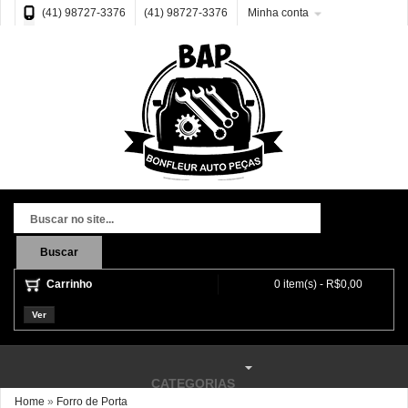
(41) 98727-3376
(41) 98727-3376
Minha conta
Buscar
Carrinho
0 item(s) - R$0,00
Ver
CATEGORIAS
Home
»
Forro de Porta