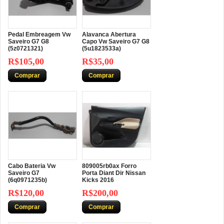
Pedal Embreagem Vw
Alavanca Abertura
Saveiro G7 G8
Capo Vw Saveiro G7 G8
(5z0721321)
(5u1823533a)
R$105,00
R$35,00
Comprar
Comprar
Cabo Bateria Vw
809005rb0ax Forro
Saveiro G7
Porta Diant Dir Nissan
(6q0971235b)
Kicks 2016
R$120,00
R$200,00
Comprar
Comprar