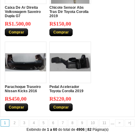
Caixa De Ar Direita
Chicote Sensor Abs
Volkswagem Saveiro
Tras Dir Toyota Corolla
Dupla G7
2019
R$1.500,00
R$150,00
Comprar
Comprar
Parachoque Traseiro
Pedal Acelerador
Nissan Kicks 2016
Toyota Corolla 2019
R$450,00
R$220,00
Comprar
Comprar
1
2
3
4
5
6
7
8
9
10
11
....
>
>|
Exibindo de
1 a 60
do total de
4906
|
82
Página(s)