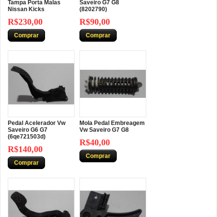
Tampa Porta Malas
Saveiro G7 G8
Nissan Kicks
(8202790)
R$230,00
R$90,00
Comprar
Comprar
Pedal Acelerador Vw
Mola Pedal Embreagem
Saveiro G6 G7
Vw Saveiro G7 G8
(6qe721503d)
R$40,00
R$140,00
Comprar
Comprar