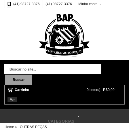
(41) 98727-3376
(41) 98727-3376
Minha conta
Buscar
Carrinho
0 item(s) - R$0,00
Ver
CATEGORIAS
Home
»
- OUTRAS PEÇAS