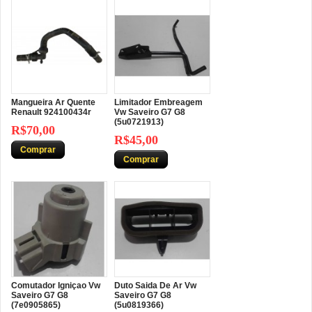
Mangueira Ar Quente
Limitador Embreagem
Renault 924100434r
Vw Saveiro G7 G8
(5u0721913)
R$70,00
R$45,00
Comprar
Comprar
Comutador Igniçao Vw
Duto Saida De Ar Vw
Saveiro G7 G8
Saveiro G7 G8
(7e0905865)
(5u0819366)