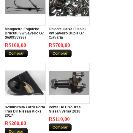
Mangueira Esguicho
Chicote Caixa Fusivel
Brucutu Vw Saveiro G7
Vw Saveiro Dupla G7
(6q0955998)
C/avaria
R$100,00
R$700,00
Comprar
Comprar
829005rb0a Forro Porta
Ponta De Eixo Tras
Tras Dir Nissan Kicks
Nissan Versa 2018
2017
R$110,00
R$200,00
Comprar
Comprar