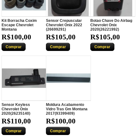
Kit Borracha Coxim
Sensor Crepuscular
Botao Chave Do Airbag
Escape Chevrolet
Chevrolet Onix 2022
Chevrolet Onix
Montana
(26699291)
2020(26221992)
R$100,00
R$105,00
R$105,00
Comprar
Comprar
Comprar
Sensor Keyless
Moldura Acabamento
Chevrolet Onix
Vidro Tras Gm Montana
2020(26235140)
2017(93399409)
R$110,00
R$100,00
Comprar
Comprar