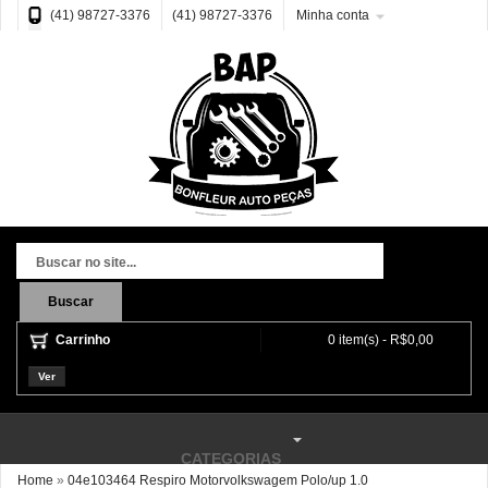
(41) 98727-3376
(41) 98727-3376
Minha conta
Buscar
Carrinho
0 item(s) - R$0,00
Ver
CATEGORIAS
Home
»
04e103464 Respiro Motorvolkswagem Polo/up 1.0