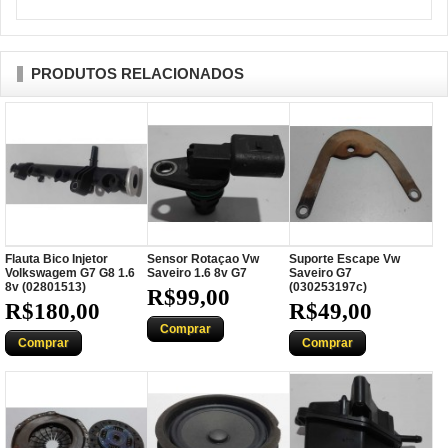
PRODUTOS RELACIONADOS
Flauta Bico Injetor
Sensor Rotaçao Vw
Suporte Escape Vw
Volkswagem G7 G8 1.6
Saveiro 1.6 8v G7
Saveiro G7
8v (02801513)
(030253197c)
R$99,00
R$180,00
R$49,00
Comprar
Comprar
Comprar