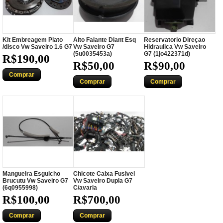
Kit Embreagem Plato
Alto Falante Diant Esq
Reservatorio Direçao
/disco Vw Saveiro 1.6 G7
Vw Saveiro G7
Hidraulica Vw Saveiro
(5u0035453a)
G7 (1jo422371d)
R$190,00
R$50,00
R$90,00
Comprar
Comprar
Comprar
Mangueira Esguicho
Chicote Caixa Fusivel
Brucutu Vw Saveiro G7
Vw Saveiro Dupla G7
(6q0955998)
C/avaria
R$100,00
R$700,00
Comprar
Comprar