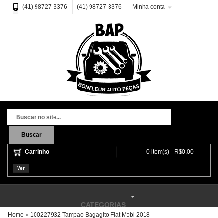
(41) 98727-3376
(41) 98727-3376
Minha conta
Buscar
Carrinho
0 item(s) - R$0,00
Ver
CATEGORIAS
Home
»
100227932 Tampao Bagagito Fiat Mobi 2018