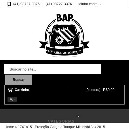
(41) 98727-3376
(41) 98727-3376
Minha conta
Buscar
Carrinho
0 item(s) - R$0,00
Ver
CATEGORIAS
Home
»
1741a151 Proteção Gargalo Tanque Mitsbishi Asx 2015