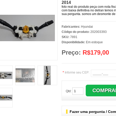
2014
foto real do produto peça com nota fis
com baixa definitiva no detran temos 
sua pergunta. somos um desmonte de v
Fabricantes:
Hyundai
Código do produto:
202003393
SKU:
7891
Disponibilidade:
Em estoque
Preço:
R$179,00
*
Informe seu CEP:
Qtd:
Fazer uma pergunta / Comb