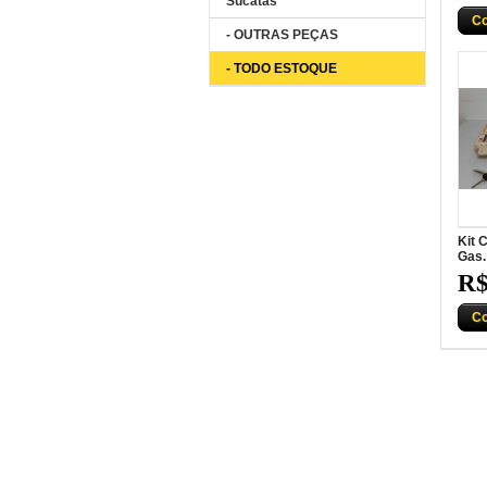
Sucatas
C
- OUTRAS PEÇAS
- TODO ESTOQUE
Kit 
Gas.
R$
C