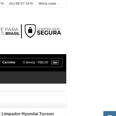
376
(41) 98727-3376
Minha conta
Carrinho
0 item(s) - R$0,00
Ver
E Limpador Hyundai Tucson