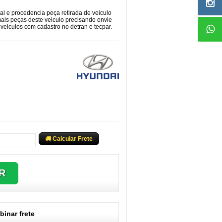
cal e procedencia peça retirada de veiculo
mais peças deste veiculo precisando envie
eiculos com cadastro no detran e tecpar.
Calcular Frete
inar frete