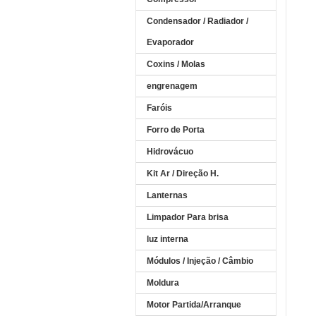
Condensador / Radiador /
Evaporador
Coxins / Molas
engrenagem
Faróis
Forro de Porta
Hidrovácuo
Kit Ar / Direção H.
Lanternas
Limpador Para brisa
luz interna
Módulos / Injeção / Câmbio
Moldura
Motor Partida/Arranque