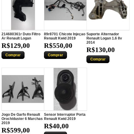
214680361r Duto Filtro
89r8701 Chicote Injeçao
Suporte Alternador
Ar Renault Logan
Renault Kwid 2019
Renault Logan 1.6 8v
2014
R$129,00
R$550,00
R$130,00
Comprar
Comprar
Comprar
Jogo De Garfo Renault
Sensor Interruptor Porta
Oroch/duster 6 Marchas
Renault Kwid 2019
2019
R$40,00
R$599,00