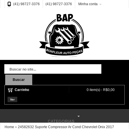
(41) 98727-3376
(41) 98727-3376
Minha conta
Buscar
Carrinho
0 item(s) - R$0,00
Ver
CATEGORIAS
Home
»
24582632 Suporte Compressor Ar Cond Chevrolet Onix 2017