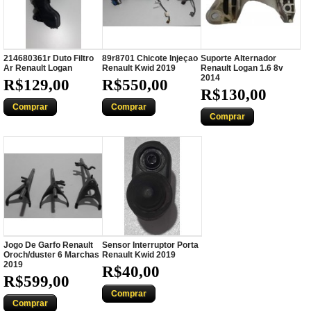
214680361r Duto Filtro
89r8701 Chicote Injeçao
Suporte Alternador
Ar Renault Logan
Renault Kwid 2019
Renault Logan 1.6 8v
2014
R$129,00
R$550,00
R$130,00
Comprar
Comprar
Comprar
Jogo De Garfo Renault
Sensor Interruptor Porta
Oroch/duster 6 Marchas
Renault Kwid 2019
2019
R$40,00
R$599,00
Comprar
Comprar