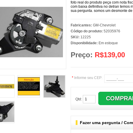
foto real do produto peça com nota fis
com baixa definitiva no detran temos 
sua pergunta. somos um desmonte de v
Fabricantes:
GM-Chevrolet
Código do produto:
52035976
SKU:
12225
Disponibilidade:
Em estoque
Preço:
R$139,00
*
Informe seu CEP:
Qtd:
Fazer uma pergunta / Comb