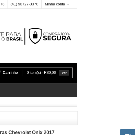
376
(41) 98727-3376
Minha conta
Carrinho
0 item(s) - R$0,00
Ver
ras Chevrolet Onix 2017