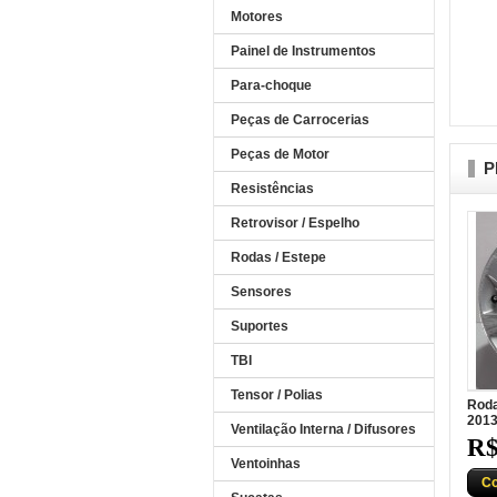
Motores
Painel de Instrumentos
Para-choque
Peças de Carrocerias
Peças de Motor
P
Resistências
Retrovisor / Espelho
Rodas / Estepe
Sensores
Suportes
TBI
Tensor / Polias
Roda
201
Ventilação Interna / Difusores
R$
Ventoinhas
C