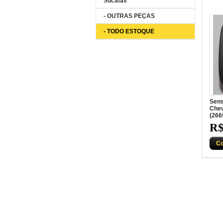
Sucatas
- OUTRAS PEÇAS
- TODO ESTOQUE
Sens
Chev
(266
R$
C