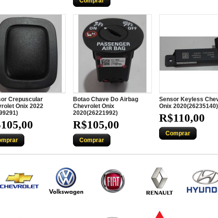
Comprar
or Crepuscular
Botao Chave Do Airbag
Sensor Keyless Chev
rolet Onix 2022
Chevrolet Onix
Onix 2020(26235140)
99291)
2020(26221992)
R$110,00
105,00
R$105,00
Comprar
omprar
Comprar