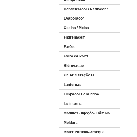
Condensador / Radiador /
Evaporador
Coxins / Molas
engrenagem
Faróis
Forro de Porta
Hidrovácuo
Kit Ar / Direção H.
Lanternas
Limpador Para brisa
luz interna
Módulos / Injeção / Câmbio
Moldura
Motor Partida/Arranque