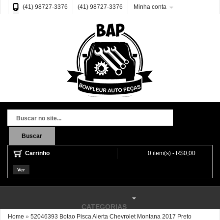
(41) 98727-3376
(41) 98727-3376
Minha conta
Buscar
Carrinho
0 item(s) - R$0,00
Ver
CATEGORIAS
Home
»
52046393 Botao Pisca Alerta Chevrolet Montana 2017 Preto