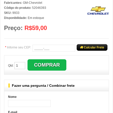
Fabricantes:
GM-Chevrolet
Código do produto:
52046393
SKU:
9933
Disponibilidade:
Em estoque
Preço:
R$59,00
*
Informe seu CEP:
Calcular Frete
Qtd:
Fazer uma pergunta / Combinar frete
Nome
E-mail