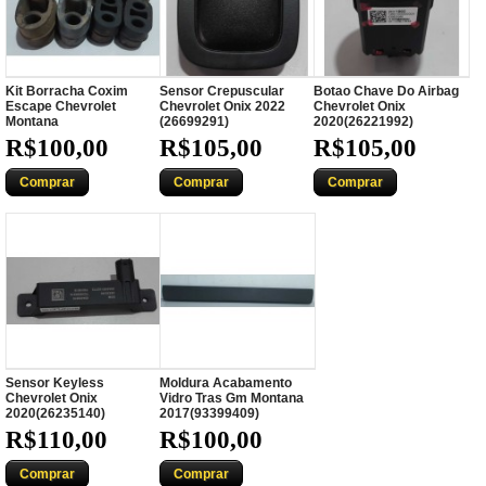
Kit Borracha Coxim
Sensor Crepuscular
Botao Chave Do Airbag
Escape Chevrolet
Chevrolet Onix 2022
Chevrolet Onix
Montana
(26699291)
2020(26221992)
R$100,00
R$105,00
R$105,00
Comprar
Comprar
Comprar
Sensor Keyless
Moldura Acabamento
Chevrolet Onix
Vidro Tras Gm Montana
2020(26235140)
2017(93399409)
R$110,00
R$100,00
Comprar
Comprar