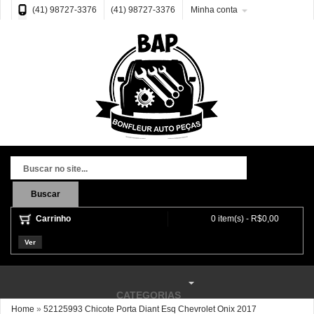
(41) 98727-3376
(41) 98727-3376
Minha conta
Buscar
Carrinho
0 item(s) - R$0,00
Ver
CATEGORIAS
Home
»
52125993 Chicote Porta Diant Esq Chevrolet Onix 2017