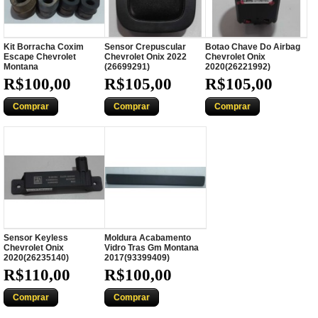
Kit Borracha Coxim
Sensor Crepuscular
Botao Chave Do Airbag
Escape Chevrolet
Chevrolet Onix 2022
Chevrolet Onix
Montana
(26699291)
2020(26221992)
R$100,00
R$105,00
R$105,00
Comprar
Comprar
Comprar
Sensor Keyless
Moldura Acabamento
Chevrolet Onix
Vidro Tras Gm Montana
2020(26235140)
2017(93399409)
R$110,00
R$100,00
Comprar
Comprar