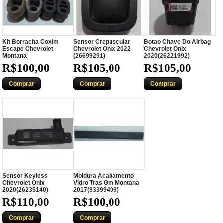
Kit Borracha Coxim
Sensor Crepuscular
Botao Chave Do Airbag
Escape Chevrolet
Chevrolet Onix 2022
Chevrolet Onix
Montana
(26699291)
2020(26221992)
R$100,00
R$105,00
R$105,00
Comprar
Comprar
Comprar
Sensor Keyless
Moldura Acabamento
Chevrolet Onix
Vidro Tras Gm Montana
2020(26235140)
2017(93399409)
R$110,00
R$100,00
Comprar
Comprar