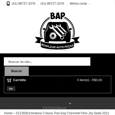
(41) 98727-3376
(41) 98727-3376
Minha conta
Buscar
Carrinho
0 item(s) - R$0,00
Ver
CATEGORIAS
Home
»
52138301moldura Coluna Tras Esq Chevrolet Onix Joy Seda 2021