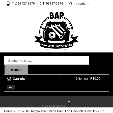
(41) 98727-3376
(41) 98727-3376
Minha conta
Buscar
Carrinho
0 item(s) - R$0,00
Ver
CATEGORIAS
Home
»
52157607 Tampa Aber Grade Diant Esq Chevrolet Onix Joy 2021