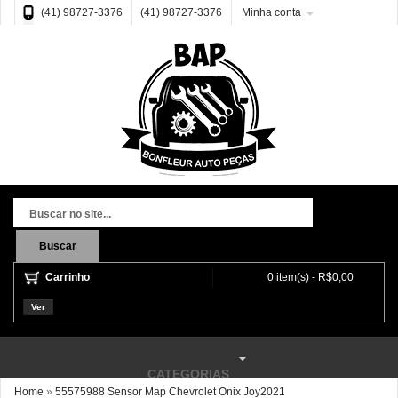
(41) 98727-3376
(41) 98727-3376
Minha conta
Buscar
Carrinho
0 item(s) - R$0,00
Ver
CATEGORIAS
Home
»
55575988 Sensor Map Chevrolet Onix Joy2021