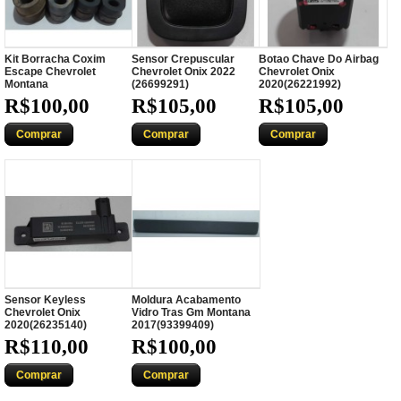
Kit Borracha Coxim
Sensor Crepuscular
Botao Chave Do Airbag
Escape Chevrolet
Chevrolet Onix 2022
Chevrolet Onix
Montana
(26699291)
2020(26221992)
R$100,00
R$105,00
R$105,00
Comprar
Comprar
Comprar
Sensor Keyless
Moldura Acabamento
Chevrolet Onix
Vidro Tras Gm Montana
2020(26235140)
2017(93399409)
R$110,00
R$100,00
Comprar
Comprar