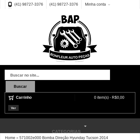
(41) 98727-3376
(41) 98727-3376
Minha conta
Buscar
Carrinho
0 item(s) - R$0,00
Ver
CATEGORIAS
Home
»
571002e000 Bomba Direção Hyunday Tucson 2014