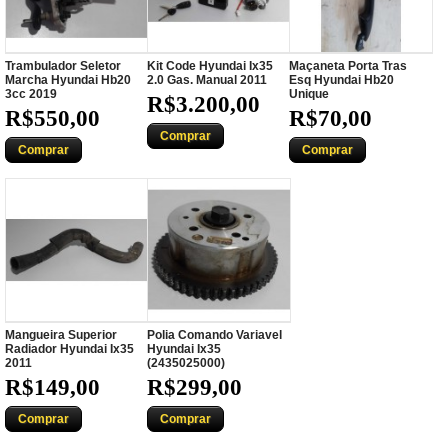
Trambulador Seletor
Kit Code Hyundai Ix35
Maçaneta Porta Tras
Marcha Hyundai Hb20
2.0 Gas. Manual 2011
Esq Hyundai Hb20
3cc 2019
Unique
R$3.200,00
R$550,00
R$70,00
Comprar
Comprar
Comprar
Mangueira Superior
Polia Comando Variavel
Radiador Hyundai Ix35
Hyundai Ix35
2011
(2435025000)
R$149,00
R$299,00
Comprar
Comprar