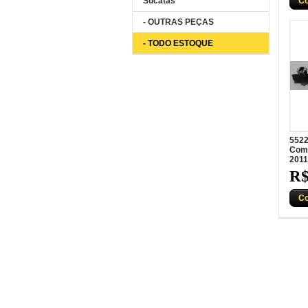
Sucatas
C
- OUTRAS PEÇAS
- TODO ESTOQUE
5522
Comb
2011
R$
C