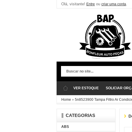
Olá, visitante!
ou
.
Entre
criar uma conta
VER ESTOQUE
SOLICIAR OR
Home
»
5n8523900 Tampa Filtro Ar Condic
CATEGORIAS
D
ABS