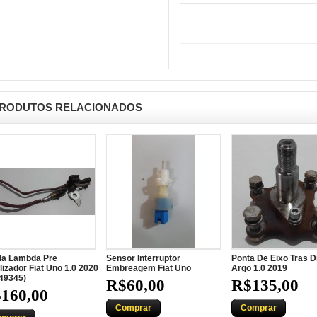
RODUTOS RELACIONADOS
a Lambda Pre
Sensor Interruptor
Ponta De Eixo Tras Di
lizador Fiat Uno 1.0 2020
Embreagem Fiat Uno
Argo 1.0 2019
49345)
R$60,00
R$135,00
160,00
Comprar
Comprar