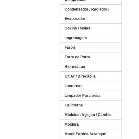
Condensador / Radiador /
Evaporador
Coxins / Molas
engrenagem
Faróis
Forro de Porta
Hidrovácuo
Kit Ar / Direção H.
Lanternas
Limpador Para brisa
luz interna
Módulos / Injeção / Câmbio
Moldura
Motor Partida/Arranque