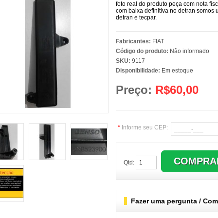
foto real do produto peça com nota fis
com baixa definitiva no detran somos
detran e tecpar.
Fabricantes:
FIAT
Código do produto:
Não informado
SKU:
9117
Disponibilidade:
Em estoque
Preço:
R$60,00
*
Informe seu CEP:
Qtd:
Fazer uma pergunta / Comb