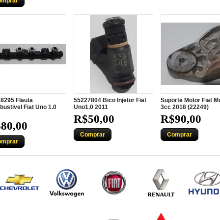
omprar
8295 Flauta
55227804 Bico Injetor Fiat
Suporte Motor Fiat Mo
ustivel Fiat Uno 1.0
Uno1.0 2011
3cc 2018 (22249)
R$50,00
R$90,00
80,00
Comprar
Comprar
omprar