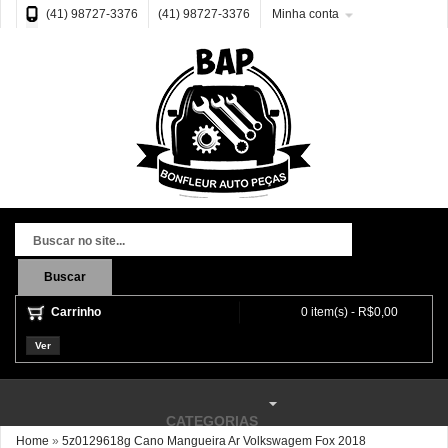
(41) 98727-3376
(41) 98727-3376
Minha conta
Buscar
Carrinho
0 item(s) - R$0,00
Ver
CATEGORIAS
Home
»
5z0129618g Cano Mangueira Ar Volkswagem Fox 2018