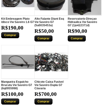
Kit Embreagem Plato
Alto Falante Diant Esq
Reservatorio Direçao
/disco Vw Saveiro 1.6 G7
Vw Saveiro G7
Hidraulica Vw Saveiro
(5u0035453a)
G7 (1jo422371d)
R$190,00
R$50,00
R$90,00
Comprar
Comprar
Comprar
Mangueira Esguicho
Chicote Caixa Fusivel
Brucutu Vw Saveiro G7
Vw Saveiro Dupla G7
(6q0955998)
C/avaria
R$100,00
R$700,00
Comprar
Comprar