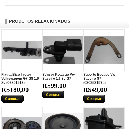
PRODUTOS RELACIONADOS
Flauta Bico Injetor
Sensor Rotaçao Vw
Suporte Escape Vw
Volkswagem G7 G8 1.6
Saveiro 1.6 8v G7
Saveiro G7
8v (02801513)
(030253197c)
R$99,00
R$180,00
R$49,00
Comprar
Comprar
Comprar