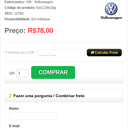
Fabricantes:
VW - Volkswagen
Código do produto:
5z0129618g
SKU:
11560
Disponibilidade:
Em estoque
Preço:
R$78,00
*
Informe seu CEP:
Calcular Frete
Qtd:
Fazer uma pergunta / Combinar frete
Nome
E-mail