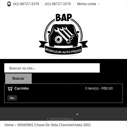
(41) 98727-3376
(41) 98727-3376
Minha conta
Buscar
Carrinho
0 item(s) - R$0,00
Ver
CATEGORIAS
Home
»
90560991 Chave De Seta Chevrolet Astra 2001