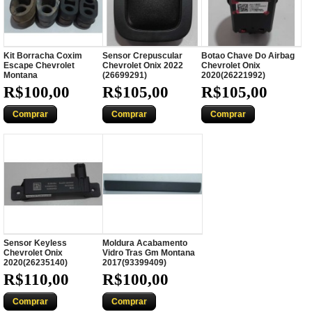
Kit Borracha Coxim
Sensor Crepuscular
Botao Chave Do Airbag
Escape Chevrolet
Chevrolet Onix 2022
Chevrolet Onix
Montana
(26699291)
2020(26221992)
R$100,00
R$105,00
R$105,00
Comprar
Comprar
Comprar
Sensor Keyless
Moldura Acabamento
Chevrolet Onix
Vidro Tras Gm Montana
2020(26235140)
2017(93399409)
R$110,00
R$100,00
Comprar
Comprar