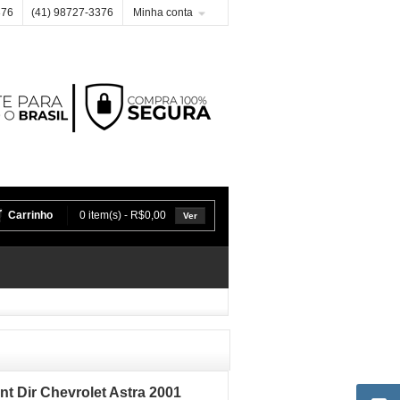
376
(41) 98727-3376
Minha conta
Carrinho
0 item(s) - R$0,00
Ver
t Dir Chevrolet Astra 2001