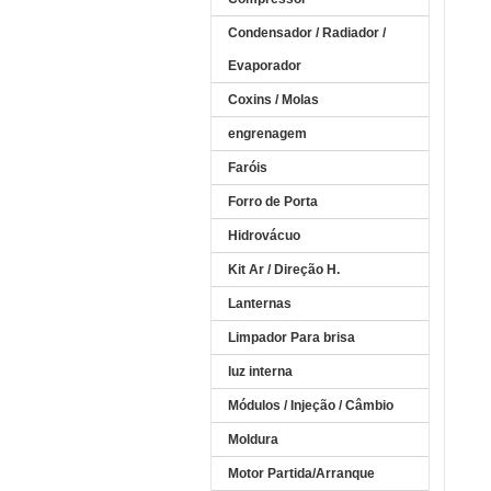
Condensador / Radiador /
Evaporador
Coxins / Molas
engrenagem
Faróis
Forro de Porta
Hidrovácuo
Kit Ar / Direção H.
Lanternas
Limpador Para brisa
luz interna
Módulos / Injeção / Câmbio
Moldura
Motor Partida/Arranque