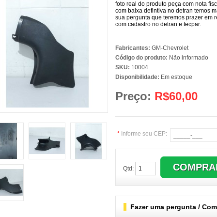
foto real do produto peça com nota fis
com baixa defintiva no detran temos m
sua pergunta que teremos prazer em 
com cadastro no detran e tecpar.
Fabricantes:
GM-Chevrolet
Código do produto:
Não informado
SKU:
10004
Disponibilidade:
Em estoque
Preço:
R$60,00
*
Informe seu CEP:
Qtd:
Fazer uma pergunta / Comb