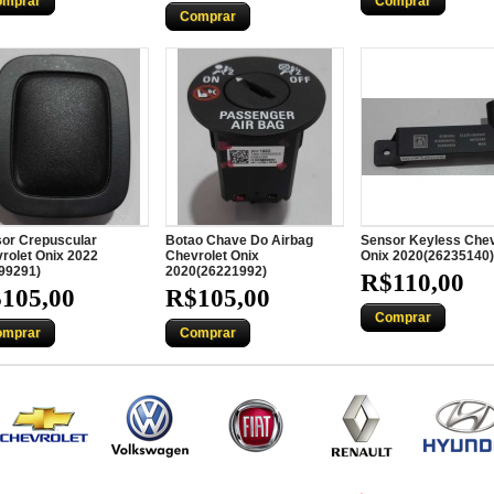
omprar
Comprar
Comprar
or Crepuscular
Botao Chave Do Airbag
Sensor Keyless Chev
rolet Onix 2022
Chevrolet Onix
Onix 2020(26235140)
99291)
2020(26221992)
R$110,00
105,00
R$105,00
Comprar
omprar
Comprar