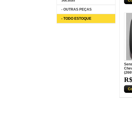
Sucatas
C
- OUTRAS PEÇAS
- TODO ESTOQUE
Sens
Chev
(266
R$
C