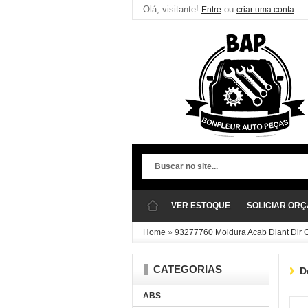
Olá, visitante!
ou
.
Entre
criar uma conta
VER ESTOQUE
SOLICIAR OR
Home
»
93277760 Moldura Acab Diant Dir C
CATEGORIAS
D
ABS