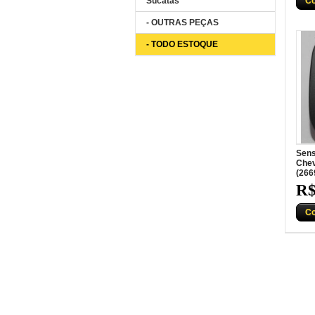
Sucatas
C
- OUTRAS PEÇAS
- TODO ESTOQUE
Sens
Chev
(266
R$
C