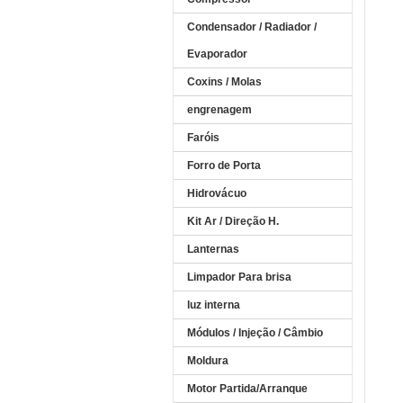
Condensador / Radiador /
Evaporador
Coxins / Molas
engrenagem
Faróis
Forro de Porta
Hidrovácuo
Kit Ar / Direção H.
Lanternas
Limpador Para brisa
luz interna
Módulos / Injeção / Câmbio
Moldura
Motor Partida/Arranque