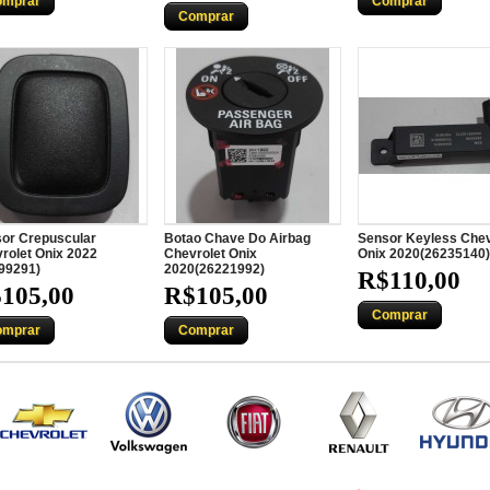
omprar
Comprar
Comprar
or Crepuscular
Botao Chave Do Airbag
Sensor Keyless Chev
rolet Onix 2022
Chevrolet Onix
Onix 2020(26235140)
99291)
2020(26221992)
R$110,00
105,00
R$105,00
Comprar
omprar
Comprar