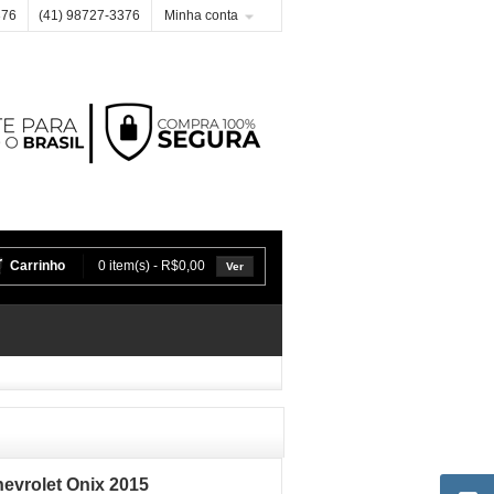
376
(41) 98727-3376
Minha conta
Carrinho
0 item(s) - R$0,00
Ver
evrolet Onix 2015