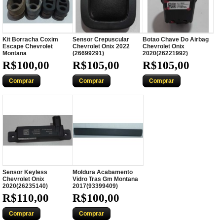
Kit Borracha Coxim
Sensor Crepuscular
Botao Chave Do Airbag
Escape Chevrolet
Chevrolet Onix 2022
Chevrolet Onix
Montana
(26699291)
2020(26221992)
R$100,00
R$105,00
R$105,00
Comprar
Comprar
Comprar
Sensor Keyless
Moldura Acabamento
Chevrolet Onix
Vidro Tras Gm Montana
2020(26235140)
2017(93399409)
R$110,00
R$100,00
Comprar
Comprar