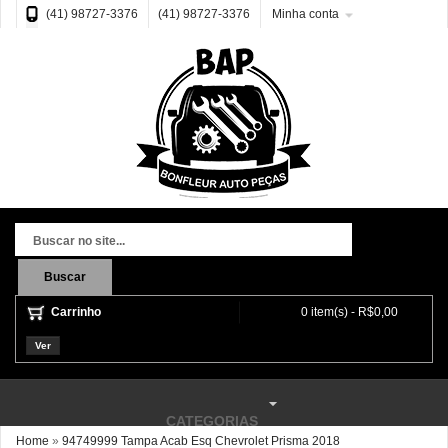
(41) 98727-3376
(41) 98727-3376
Minha conta
Buscar
Carrinho
0 item(s) - R$0,00
Ver
CATEGORIAS
Home
»
94749999 Tampa Acab Esq Chevrolet Prisma 2018