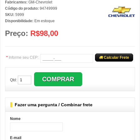
Fabricantes:
GM-Chevrolet
Código do produto:
94749999
SKU:
5999
Disponibilidade:
Em estoque
Preço:
R$98,00
*
Informe seu CEP:
Calcular Frete
Qtd:
Fazer uma pergunta / Combinar frete
Nome
E-mail