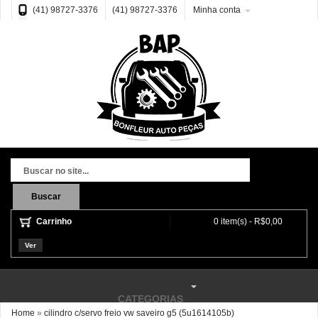
(41) 98727-3376
(41) 98727-3376
Minha conta
Buscar
Carrinho
0 item(s) - R$0,00
Ver
CATEGORIAS
Home
»
cilindro c/servo freio vw saveiro g5 (5u1614105b)