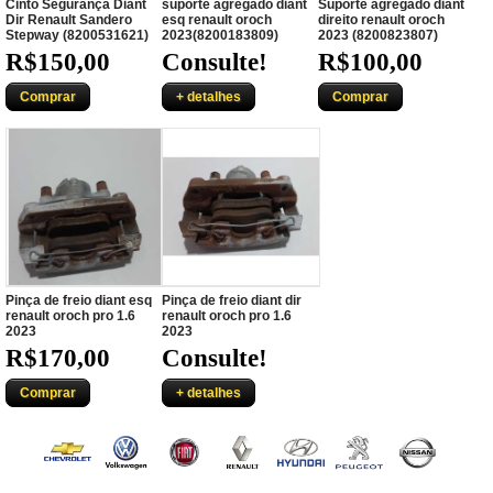
Cinto Segurança Diant
suporte agregado diant
Suporte agregado diant
Dir Renault Sandero
esq renault oroch
direito renault oroch
Stepway (8200531621)
2023(8200183809)
2023 (8200823807)
R$150,00
Consulte!
R$100,00
Comprar
+ detalhes
Comprar
Pinça de freio diant esq
Pinça de freio diant dir
renault oroch pro 1.6
renault oroch pro 1.6
2023
2023
R$170,00
Consulte!
Comprar
+ detalhes