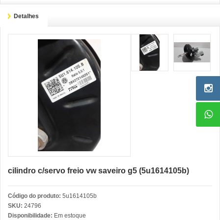
Detalhes
cilindro c/servo freio vw saveiro g5 (5u1614105b)
Código do produto:
5u1614105b
SKU:
24796
Disponibilidade:
Em estoque